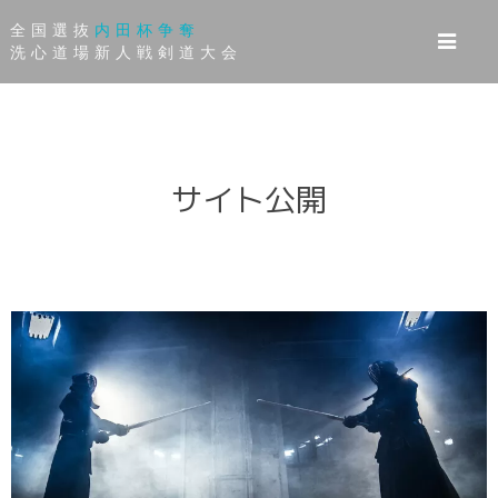
全国選抜
内田杯争奪
洗心道場新人戦剣道大会
サイト公開